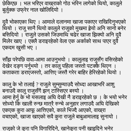
छेकिएछ । भल भरिएर वाख्राको गोठ भरिन लागेको थियो, कालुले
बुर्लुक्क उफ्रेर नाल खोलिदियो ।
दुवै भोकाएका थिए । आमाले दलानमा खाजा पकाएर राखिदिनुभएको
थियो । राजु सानै थियो कालुले राजुको मुखमा हेर्‍यो अनि सानो बनेर
बसिदियो । राजुले उसको जिउमाथि चढेर खाजा झिक्यो अनि दुवै
मिलेर खाए । एक्लै डराइरहेको वेला एक अर्काको साथ पाएर दुवै
एकदम खुसी भए ।
साँझ परेपछि वावा-आमा आउनुभयो । कालुलाइ राजुसँग वसिरहेको
देखेर दङ्ग पर्नुभयो । तर कालु पहिला जस्तो पटक्कै थिएन ।
कताकता डराएजस्तो, आत्तिए जस्तै गरेर बाहिर हेरिरहेको थियो ।
कालु के भो तलाई ? राजुले सुम्सुम्याउदै सोध्दा आखाभरि आशु
बनाउदै कालु राजुसँगै झन् टास्सिएर बस्यो ।
आमा हेर्नु के भो यसलाइ अघि देखी नै डराइरहेको छ । के भयो भनेर
सोध्यो कि खाली रुन्छ मात्रै रुन्चे अनुहार लगाउदै अघि देखिको
एकएक कुरा आफू आत्तिएको, काले भिज्दै आएको, वाख्रा
वचाएको, खाजा खाएको सवै कुरा राजुले बाबुआमालाइ सुनायो ।
राजुको जे कुरा पनि विगारिदिने, खानेकुरा पनी खाइदिने भनेर