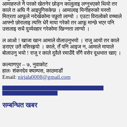
आमाहरुले नै परको खेतनेर छोड्न कालुलाइ लग्नुभएको थियो तर
काले त अघि नै आइपुगिसकेछ । आमालाइ यिनीहरुको यस्तो
मित्रता आफूले नदेखेकोमा पछुतो लाग्यो । एउटा विरालोको वच्चाले
आफ्नो छोरालाइ त्यत्ति धेरै माया गरेको तर आफू मान्छे भएर पनि
उसलाइ सधै दुर्व्यवहार गरेकोमा खिन्नता लाग्यो ।
ल आओ ! खाजा खान आमाले वोलाउनुभयो । राजु आयो तर काले
डराएर उतै वसिरहृयो । काले, तँ पनि आइज न, आमाले मायाले
बोलाउनु भयो ! राजु र काले दुवैले रमाउँदै सँगै वसेर दूधभात खाए ।
कल्याणपुर – ७, नुवाकोट
हालः शंकरदेव क्याम्पस, काठमाडौं
Email:
nirjala0008@gmail.com
P
Heaven was My Last World, Samrat Chaudhary, Age 13
किशोर पहाडीको रमाइलो बाल्यकाल
o
s
सम्बन्धित खबर
t
n