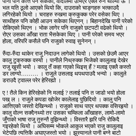
पानी पनि कत्ति पर्न सकेको, वार्दलिमा उभिएर एक्लै रुन थाल्यो ऊ ।
भल यति ठूलो आएको थियो कि, दाउराको चाङ्गहरु भत्काउदै
लगिरहेको थियो । चराहरु रुखमा क्रुकुक्क परेर वसेका थिए ।
साथीहरु पनि कोही आउन सकेका थिएनन् । बिहानदेखि पानी परेको
रोकिएको थिएन । भोक लागेर पनि राजुको छटपटी वढेको थियो ।
रोएर उसका आँखा राता भैसकेका थिए । पानी परेको समय भएर
होला, वरिपरि कसैले पनि राजुको रुवाइ सुनेनन् ।
रुँदा-रुँदा थाकेर राजु निदाउन लागेको थियो । उसको छेउमै आएर
कालु टुक्रुक्क वस्यो । पानीले निथ्रुक्क भिजेको कालुलाइ देखेर
राजु खुसी भयो । कालु तँ कहा गएको थिइस् हँ ? मलाइ एक्लै कस्तो
डर लाग्यो……… । राजुले उसलाइ थपथपाउदै भन्यो । कालुले
डराउदै ट्वाल्ल परेर हेरिरह्यो ।
ए ! तैले किन हेरिरहेको नि मलाई ? तलाई पनि त जाडो भयो होला
पख् ल । राजुले कपडा खोजेर कालेलाइ पुछिदियो । कालु पनि
आत्तिएको जस्तो देखिन्थ्यो । राजुको साथ पाएर थपक्क वसिरहृयो ।
कालु वोल्न सक्दैनथ्यो तर उसका चम्किला आँखाहरु, लामो-लामो
जुँगाको भाषा राजु तुरुन्तै वुझिन्थ्यो । विस्तारै झरि पनि रोकिदै
गइरहेको थियो । अघिसम्म भोकले आकुल भएको राजु कालुलाइ
भेटेपछि त्यत्तिकै अघाएजस्तो भयो । झुस्यानले पानी बग्ने बाटो