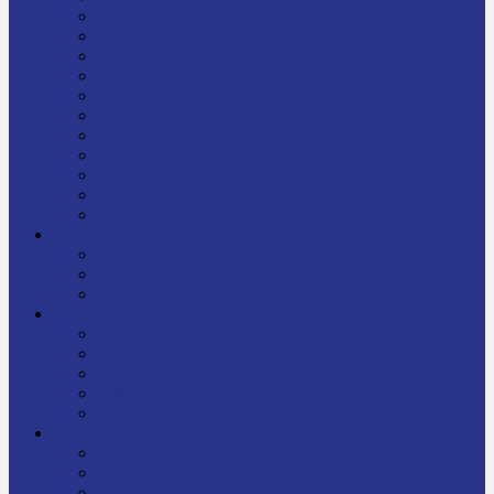
नाटक
निबन्ध
जीवनी
प्रेरक प्रसङ्ग
मेरो बाल्यकाल
यात्रा साहित्य
कविता
गीत
गजल
चुट्किला
किशोर साहित्य
विचार
अन्तर्वार्ता
लेख-रचना
मेरो नेपालप्रति मलाई गर्व छ
ज्ञानविज्ञान
विज्ञान साहित्य
रोचक विज्ञान
सामान्यज्ञान
अचम्मको जानकारी
स्वास्थ्य
बजारमा नयाँ
बालपुस्तक
रमाइलो ठाउँ
चलचित्र