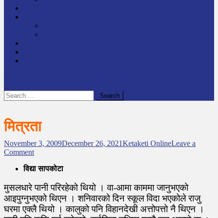
अडियो / भिडियो
समाचार
राष्ट्रिय
अन्तर्राष्टिय
लेखक कोश
English
केटाकेटी अनलाइन युट्युब
site mode button
Search
for:
मित्रता
November 3, 2009
December 26, 2021
Ketaketi Online
Leave a
o
Comment
n
विद्या सापकोटा
मि
त्र
मुसलधारे पानी परिरहेको थियो । वा-आमा काममा जानुभएको
ता
आइपुग्नुभएको थिएन । शनिवारको दिन स्कूल विदा भएकोले राजु
घरमा एक्लै थियो । कालुको पनि विहानदेखी अत्तोपत्तो नै थिएन ।