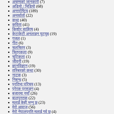
अचम्मको जानकारी
(7)
अडियो / भिडियो
(68)
अन्तर्राष्टिय
(189)
अन्तर्वार्ता
(22)
कथा
(40)
कविता
(41)
किशोर साहित्य
(4)
केटाकेटी अनलाइन युट्युब
(19)
गजल
(1)
गीत
(6)
चलचित्र
(3)
चित्रकला
(9)
चुट्किला
(1)
जीवनी
(19)
ज्ञानविज्ञान
(19)
तस्बिरको कथा
(30)
नाटक
(3)
निबन्ध
(5)
प्रतिभा परिचय
(13)
प्रेरक प्रसङ्ग
(4)
बजारमा नयाँ
(26)
बालपुस्तक
(22)
मलाई केही भन्नु छ
(23)
मेरो आवाज
(56)
मेरो नेपालप्रति मलाई गर्व छ
(4)