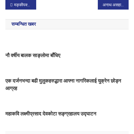
P
मङ्कीपक्सको विश्वव्यापी स्वास्थ्य प्रकोप
अनाथ असहाय बालबालिकालाई निःशुल्क शिक्षा
o
सम्बन्धित खबर
s
t
n
नौ वर्षीय बालक साङ्लोमा बाँधिए
a
v
एक दर्जनभन्दा बढी मुलुकहरुद्धारा आफ्ना नागरिकलाई युक्रेन छोड्न
i
आग्रह
g
a
महाकवि लक्ष्मीप्रसाद देवकोटा सङ्ग्रहालय उद्घाटन
t
i