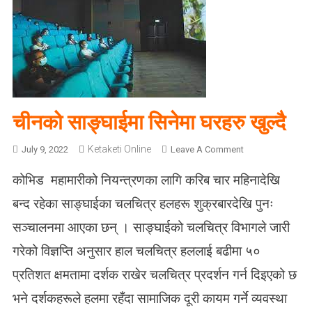
चीनको साङ्घाईमा सिनेमा घरहरु खुल्दै
Ketaketi Online
O
July 9, 2022
Leave A Comment
N
कोभिड महामारीको नियन्त्रणका लागि करिब चार महिनादेखि
ची
न
बन्द रहेका साङ्घाईका चलचित्र हलहरू शुक्रबारदेखि पुनः
को
सञ्चालनमा आएका छन् । साङ्घाईको चलचित्र विभागले जारी
सा
ङ्घा
गरेको विज्ञप्ति अनुसार हाल चलचित्र हललाई बढीमा ५०
ई
प्रतिशत क्षमतामा दर्शक राखेर चलचित्र प्रदर्शन गर्न दिइएको छ
मा
सि
भने दर्शकहरूले हलमा रहँदा सामाजिक दूरी कायम गर्ने व्यवस्था
ने