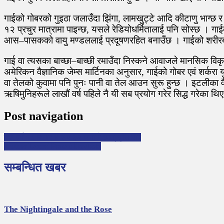
गाईको गोबरको गुइठा जलाउँदा झिंगा, लामखुट्टे आदि कीटाणु भाग्छ र द
१२ प्रचुर मात्रामा पाइन्छ, यसले रेडियोधर्मितालाई पनि सोस्छ । ग
आस–पासकको वायु मण्डललाई प्रदूषणरहित बनाउँछ । गाईको शरीरबाट
गाई वा त्यसका बाच्छा–बाच्छी रमाउँदा निस्कने आवाजले मानसिक विकृति
अमेरिकन वैज्ञानिक जेम्स मार्टिनका अनुसार, गाईको गोबर एवं शर्करा
वा तेलको कुवामा पनि पुनः पानी वा तेल आउन सुरू हुन्छ । इटलीका वैज
ऋषिमुनिहरूले लाखौं वर्ष पहिले नै यी सब प्रयोग गरेर सिद्ध गरेका 
Post navigation
यस वर्ष १८ हजार ४ सय २२ जनाले छात्रवृत्ति पाए
Author Laxmi Prasad Devkota
सम्बन्धित खबर
The Nightingale and the Rose