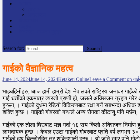
समाचार
राष्ट्रिय
अन्तर्राष्टिय
लेखक कोश
English
केटाकेटी अनलाइन युट्युब
site mode button
Search for:
गाईको वैज्ञानिक महत्व
June 14, 2024
June 14, 2024
Ketaketi Online
Leave a Comment
on गाईक
भाइबहिनीहरु, आज हामी हाम्रो देश नेपालको राष्ट्रिय जनावर गाईंको वैज
गाई धर्तीको एकमात्र त्यस्तो प्राणी हो, जसले अक्सिजन ग्रहण गर
हुन्छन् । गाईको दुधमा रेडियो विकिरणबाट रक्षा गर्ने सबभन्दा अधिक
शक्ति हुन्छ । गाईको गोबरको गन्धले अन्य रोगका कीटाणु पनि मर्छन् 
गाईको एक तोला घिउबाट यज्ञ गर्दा १६ सय किलो अक्सिजन निर्माण ह
लाभदायक हुन्छ । केवल एउटा गाईको गोबरबाट प्रति वर्ष लगभग ३० देखि
गाईको दुध चिल्लोरहित तर शक्तिशाली हुन्छ । यो जति खाए पनि मोटोप