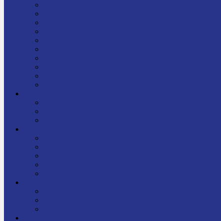
निबन्ध
जीवनी
प्रेरक प्रसङ्ग
मेरो बाल्यकाल
यात्रा साहित्य
कविता
गीत
गजल
चुट्किला
किशोर साहित्य
विचार
अन्तर्वार्ता
लेख-रचना
मेरो नेपालप्रति मलाई गर्व छ
ज्ञानविज्ञान
विज्ञान साहित्य
रोचक विज्ञान
सामान्यज्ञान
अचम्मको जानकारी
स्वास्थ्य
बजारमा नयाँ
बालपुस्तक
रमाइलो ठाउँ
चलचित्र
अडियो / भिडियो