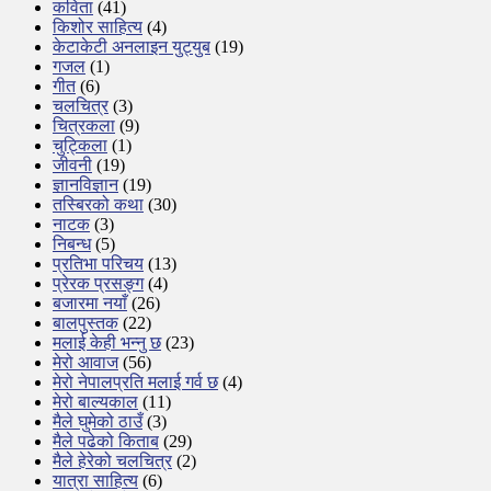
कविता
(41)
किशोर साहित्य
(4)
केटाकेटी अनलाइन युट्युब
(19)
गजल
(1)
गीत
(6)
चलचित्र
(3)
चित्रकला
(9)
चुट्किला
(1)
जीवनी
(19)
ज्ञानविज्ञान
(19)
तस्बिरको कथा
(30)
नाटक
(3)
निबन्ध
(5)
प्रतिभा परिचय
(13)
प्रेरक प्रसङ्ग
(4)
बजारमा नयाँ
(26)
बालपुस्तक
(22)
मलाई केही भन्नु छ
(23)
मेरो आवाज
(56)
मेरो नेपालप्रति मलाई गर्व छ
(4)
मेरो बाल्यकाल
(11)
मैले घुमेको ठाउँ
(3)
मैले पढेको किताब
(29)
मैले हेरेको चलचित्र
(2)
यात्रा साहित्य
(6)