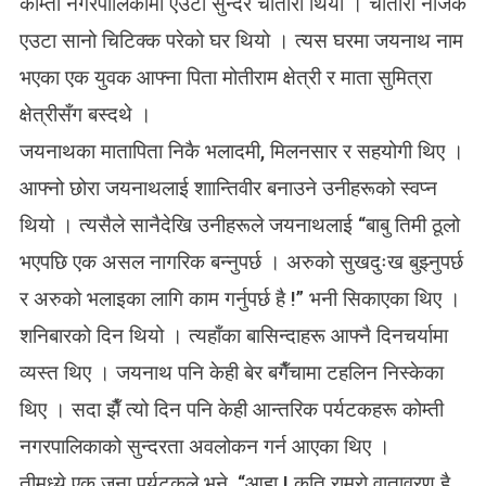
कोम्ती नगरपालिकामा एउटा सुन्दर चौतारा थियो । चौतारा नजिकै
एउटा सानो चिटिक्क परेको घर थियो । त्यस घरमा जयनाथ नाम
भएका एक युवक आफ्ना पिता मोतीराम क्षेत्री र माता सुमित्रा
क्षेत्रीसँग बस्दथे ।
जयनाथका मातापिता निकै भलादमी, मिलनसार र सहयोगी थिए ।
आफ्नो छोरा जयनाथलाई शाान्तिवीर बनाउने उनीहरूको स्वप्न
थियो । त्यसैले सानैदेखि उनीहरूले जयनाथलाई “बाबु तिमी ठूलो
भएपछि एक असल नागरिक बन्नुपर्छ । अरुको सुखदुःख बुझ्नुपर्छ
र अरुको भलाइका लागि काम गर्नुपर्छ है !” भनी सिकाएका थिए ।
शनिबारको दिन थियो । त्यहाँका बासिन्दाहरू आफ्नै दिनचर्यामा
व्यस्त थिए । जयनाथ पनि केही बेर बगैँचामा टहलिन निस्केका
थिए । सदा झैँ त्यो दिन पनि केही आन्तरिक पर्यटकहरू कोम्ती
नगरपालिकाको सुन्दरता अवलोकन गर्न आएका थिए ।
तीमध्ये एक जना पर्यटकले भने, “आहा ! कति राम्रो वातावरण है