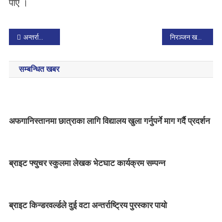
पाएँ ।
P
अन्तर्राष्ट्रिय बालसाहित्य सम्मेलन
निरञ्जन खत्रीको ‘दसैँ’ बालसाहित्यमा नयाँ स्वाद लिएर आएको छ
o
सम्बन्धित खबर
s
t
n
अफगानिस्तानमा छात्राका लागि विद्यालय खुला गर्नुपर्ने माग गर्दै प्रदर्शन
a
v
ब्राइट फ्युचर स्कुलमा लेखक भेटघाट कार्यक्रम सम्पन्न
i
g
ब्राइट किन्डरवर्ल्डले दुई वटा अन्तर्राष्ट्रिय पुरस्कार पायाे
a