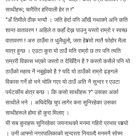
साथीहरू; चारैतिर हरियाली हेर त !”
“अँ तिमीले ठीक भन्यौ । जति हेर्दा पनि आँखै नथाक्ने अनि कति
शान्त वातावरण ! अहिले त कहाँ देख्न पाउनु यस्तो राम्रो र स्वच्छ
वातावरण ! अरु ठाउँमा त धुलैधुलो, जता हे¥यो त्यतै फोहोर मैला
मात्र हुन्छ । एउटा कुरा यो ठाउँ यति राम्रो छ तर पनि त्यति
राम्ररी विकास भएको जस्तो त देखिँदैन है ? कस्तो कसैले पनि यो
ठाउँको महत्व नै नबुझेको है ? यदि यो ठाउँको राम्रो ढङ्गले
विकास गर्ने हो भने भोलि गएर यो ठाउँ अति नै सुन्दर र एउटा
पर्यटकीय क्षेत्र बन्छ । कि कसो साथीहरू ?” उसका अर्का
साथीले भने । अघिदेखि चुप लागेर करा सुनिरहेका उसका
साथीहरूले होमा हो कुरा मिलाए ।
यी सब कुराहरू सुनिरहेका जयनाथको मनमा गहिरो प्रभाव प¥यो
। उनी आफ्नो नगरपालिकाको सुन्दरता नियाल्दै मनमनै सोच्न