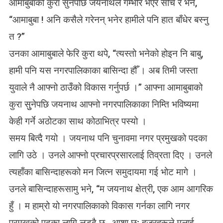
आमाबुबाको कुरा सुनेपछि जयनाथले गम्भीर भएर सोचे र भने,
“आमाबुबा ! अनि कसैले गरेनन् भनेर हामीले पनि हात बाँधेर बस्नु
त ?”
उनका आमाबुबाले फेरि कुरा थपे, “त्यस्तो भनेको होइन नि बाबु,
हामी पनि यस नगरपालिकाका बासिन्दा हौँ । अब तिमी जस्ता
युवाले नै आफ्नो ठाउँको विकास गर्नुपर्छ ।” आफ्ना आमाबुबाको
कुरा सुुनेपछि जयनाथ आफ्नो नगरपालिकाका निम्ति भविष्यमा
केही गर्ने अठोटका साथ कोठाभित्र पस्यो ।
समय बित्दै गयो । जयनाथ पनि चुनावमा नगर प्रमुखको पदका
लागि उठे । उनले आफ्नो प्रचारप्रसारलाई तिव्रता दिए । उनले
त्यहाँका बासिन्दाहरूको मन जित्न समुदायमा गई भोट मागे ।
उनले बासिन्दाहरूसामु भने, “म जयनाथ क्षेत्री, एक आम आगरिक
हुँ । म हाम्रो यो नगरपालिकाको विकास गर्नका लागि नगर
प्रमुखको पदका लागि लड्दै छु , आशा छ; हजुरहरूले मलाई