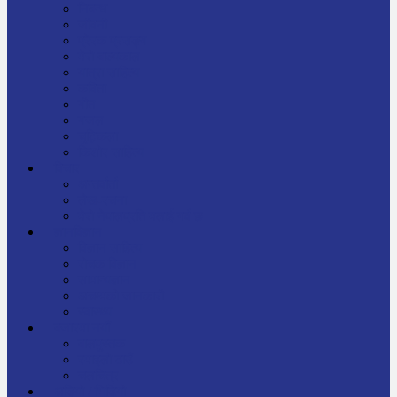
निबन्ध
जीवनी
प्रेरक प्रसङ्ग
मेरो बाल्यकाल
यात्रा साहित्य
कविता
गीत
गजल
चुट्किला
किशोर साहित्य
विचार
अन्तर्वार्ता
लेख-रचना
मेरो नेपालप्रति मलाई गर्व छ
ज्ञानविज्ञान
विज्ञान साहित्य
रोचक विज्ञान
सामान्यज्ञान
अचम्मको जानकारी
स्वास्थ्य
बजारमा नयाँ
बालपुस्तक
रमाइलो ठाउँ
चलचित्र
अडियो / भिडियो