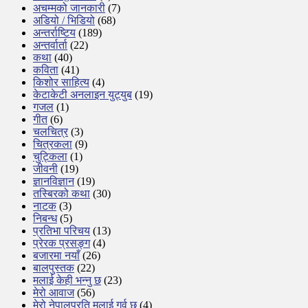
अचम्मको जानकारी
(7)
अडियो / भिडियो
(68)
अन्तर्राष्टिय
(189)
अन्तर्वार्ता
(22)
कथा
(40)
कविता
(41)
किशोर साहित्य
(4)
केटाकेटी अनलाइन युट्युब
(19)
गजल
(1)
गीत
(6)
चलचित्र
(3)
चित्रकला
(9)
चुट्किला
(1)
जीवनी
(19)
ज्ञानविज्ञान
(19)
तस्बिरको कथा
(30)
नाटक
(3)
निबन्ध
(5)
प्रतिभा परिचय
(13)
प्रेरक प्रसङ्ग
(4)
बजारमा नयाँ
(26)
बालपुस्तक
(22)
मलाई केही भन्नु छ
(23)
मेरो आवाज
(56)
मेरो नेपालप्रति मलाई गर्व छ
(4)