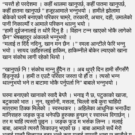
“यस्तै हो परदेशमा । कहीं थालमा खानुपर्छ, कहीं पातमा खानुपर्छ,
कहीं हातमा खानुपर्छ ” हजूरआमाले भन्नुभयो । हामीले झोलामा
बोकेको घरमै बनाएको परिकार चाम्रे, तरकारी, अचार, दही, उमालेको
पानी निकाल्यौं र आमाले पस्किन थाल्नु भयो ।
“हामी दुईजनालाई त थोरै दिनु है । विहान टन्न खाएको भोकै लागेको
छैन” भेषबहादुर अंकलले भन्नुभयो ।
“मलाई त दिंदै नदिनु, खान मन छैन ।” रमला आन्टीले फेरि भन्नु
भयो । सायद उहाँहरुलाई हाकिम, हाकिम्नीले बोकेर ल्याएको खाना
खान संकोच लागी रहेको थियो ।
“खानुपर्छ नि ! संकोच मान्नु हुँदैन त । अब थुप्रै दिन हामी सँगसँगै
हिड्नुपर्छ । हामी त एउटै परिवार जस्ता पो हौं त । त्यसो भन्न
थाल्नुभयो भने त बाटामा भोकै पर्नुपर्ला नि” बाबाले भन्नुभयो ।
घरमा बनाएको खानाको स्वादै बेग्लै । भनाइ नै छ, पटुकाको खाजा,
बटुकाको भात । नुन, खुर्सानी, मसला, चिल्लो सबै कुरा चाहिंदो
मात्रामा ठिक्क मिलेको । स्वस्थकर । अहिलेका आधुनिक भनाउँदा
मानिसहरु जङ्क फुड भनेपछि हुरुक्क हुन्छन् र स्वास्थ्य विगार्छन् ।
तर म चाहिं त्यस्तो छुइन । जङ्क फुड म भर्सक लिन्न । मलाई
बाबा, आमाले त्यस्तै सिकाउनु भएको छ । बाबा आमाले सधैं मेरो
भलाई मात्रै चिताउनु हुन्छ भन्ने कुरा मलाई राम्ररी थाहा छ त्यसैले म