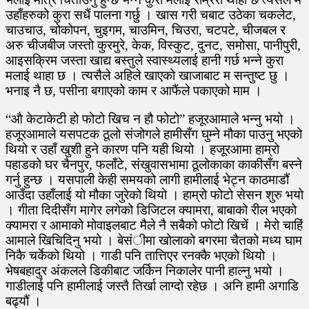
उहाँहरुको कुरा सधैं पालना गर्छु । खास गरी चबाट उठेका चकलेट,
चाउचाउ, चोकोपन, चुइगम, चाउमिन, चिउरा, चटपटे, चीजबल र
अरु चीजबीज जस्तो कुरमुरे, केक, विस्कुट, दुनट, समोसा, पानीपुरी,
आइसक्रिम जस्ता खाद्य बस्तुले स्वास्थ्यलाई हानी गर्छ भन्ने कुरा
मलाई थाहा छ । त्यसैले अहिले खाएको खाजाबाट म सन्तुष्ट छु ।
भनाइ नै छ, पसीना बगाएको काम र आफैंले पकाएको माम ।
“औ केटाकेटी हो फोटो खिच न हौ फोटो” हजूरआमाले भन्नु भयो ।
हजूरआमाले यसपटक ठूलो संजोगले हामीसँग घुम्ने मौका पाउनु भएको
थियो र उहाँ खुशी हुने कारण पनि यही थियो । हजूरआमा हाम्रो
पहाडको घर चैनपुर, फलाँटे, संखुवासभामा ठूलोकाका काकीसँग बस्ने
गर्नु हुन्छ । यसपाली केही समयको लागी हामीलाई भेट्न काठमाडौं
आउँदा उहाँलाई यो मौका जुरेको थियो । हाम्रो फोटो सेसन शुरु भयो
। गीता दिदीसँग मागेर लगेको डिजिटल क्यामरा, बाबाको रील भएको
क्यामरा र आमाको मोवाइलबाट मैले नै सबैको फोटो खिचें । मेरो चाहिं
आमाले खिचिदिनु भयो । बेसंीमा खोलाको बगरमा चैतको मध्य घाम
निकै चर्केको थियो । गाडी पनि तात्तिएर रनक्कै भएको थियो ।
भेषबहादुर अंकलले डिकीबाट जर्किन निकालेर पानी हाल्नु भयो ।
गाडीलाई पनि हामीलाई जस्तै तिर्खा लाग्दो रहेछ । अनि हामी अगाडि
बढ्यौं ।