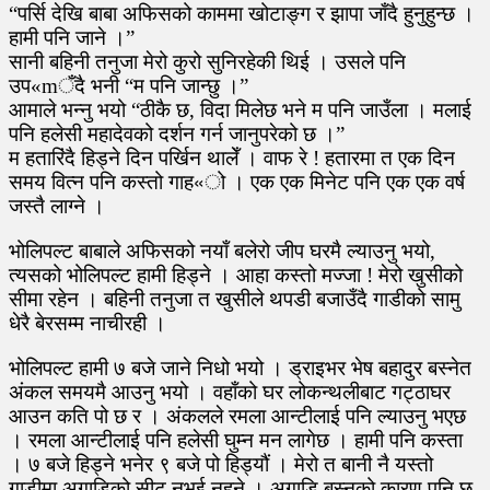
“पर्सि देखि बाबा अफिसको काममा खोटाङ्ग र झापा जाँदै हुनुहुन्छ ।
हामी पनि जाने ।”
सानी बहिनी तनुजा मेरो कुरो सुनिरहेकी थिई । उसले पनि
उप«mँदै भनी “म पनि जान्छु ।”
आमाले भन्नु भयो “ठीकै छ, विदा मिलेछ भने म पनि जाउँला । मलाई
पनि हलेसी महादेवको दर्शन गर्न जानुपरेको छ ।”
म हतारिंदै हिड्ने दिन पर्खिन थालेँ । वाफ रे ! हतारमा त एक दिन
समय वित्न पनि कस्तो गाह«ो । एक एक मिनेट पनि एक एक वर्ष
जस्तै लाग्ने ।
भोलिपल्ट बाबाले अफिसको नयाँ बलेरो जीप घरमै ल्याउनु भयो,
त्यसको भोलिपल्ट हामी हिड्ने । आहा कस्तो मज्जा ! मेरो खुसीको
सीमा रहेन । बहिनी तनुजा त खुसीले थपडी बजाउँदै गाडीको सामु
धेरै बेरसम्म नाचीरही ।
भोलिपल्ट हामी ७ बजे जाने निधो भयो । ड्राइभर भेष बहादुर बस्नेत
अंकल समयमै आउनु भयो । वहाँको घर लोकन्थलीबाट गट्ठाघर
आउन कति पो छ र । अंकलले रमला आन्टीलाई पनि ल्याउनु भएछ
। रमला आन्टीलाई पनि हलेसी घुम्न मन लागेछ । हामी पनि कस्ता
। ७ बजे हिड्ने भनेर ९ बजे पो हिड्यौं । मेरो त बानी नै यस्तो
गाडीमा अगाडिको सीट नभई नहुने । अगाडि बस्नुको कारण पनि छ