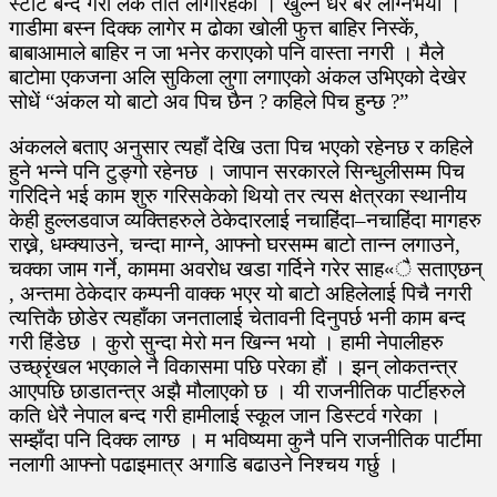
स्टार्ट बन्द गरी लर्के ताँत लागीरहेका । खुल्न धेरै बेर लाग्नेभयो ।
गाडीमा बस्न दिक्क लागेर म ढोका खोली फुत्त बाहिर निस्कें,
बाबाआमाले बाहिर न जा भनेर कराएको पनि वास्ता नगरी । मैले
बाटोमा एकजना अलि सुकिला लुगा लगाएको अंकल उभिएको देखेर
सोधें “अंकल यो बाटो अव पिच छैन ? कहिले पिच हुन्छ ?”
अंकलले बताए अनुसार त्यहाँ देखि उता पिच भएको रहेनछ र कहिले
हुने भन्ने पनि टुङ्गो रहेनछ । जापान सरकारले सिन्धुलीसम्म पिच
गरिदिने भई काम शुरु गरिसकेको थियो तर त्यस क्षेत्रका स्थानीय
केही हुल्लडवाज व्यक्तिहरुले ठेकेदारलाई नचाहिंदा–नचाहिंदा मागहरु
राख्ने, धम्क्याउने, चन्दा माग्ने, आफ्नो घरसम्म बाटो तान्न लगाउने,
चक्का जाम गर्ने, काममा अवरोध खडा गर्दिने गरेर साह«ै सताएछन्
, अन्तमा ठेकेदार कम्पनी वाक्क भएर यो बाटो अहिलेलाई पिचै नगरी
त्यत्तिकै छोडेर त्यहाँका जनतालाई चेतावनी दिनुपर्छ भनी काम बन्द
गरी हिंडेछ । कुरो सुन्दा मेरो मन खिन्न भयो । हामी नेपालीहरु
उच्छ्रृंखल भएकाले नै विकासमा पछि परेका हौं । झन् लोकतन्त्र
आएपछि छाडातन्त्र अझै मौलाएको छ । यी राजनीतिक पार्टीहरुले
कति धेरै नेपाल बन्द गरी हामीलाई स्कूल जान डिस्टर्व गरेका ।
सम्झँदा पनि दिक्क लाग्छ । म भविष्यमा कुनै पनि राजनीतिक पार्टीमा
नलागी आफ्नो पढाइमात्र अगाडि बढाउने निश्चय गर्छु ।