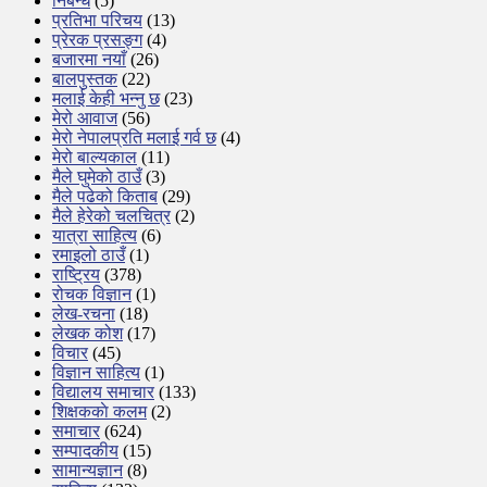
निबन्ध
(5)
प्रतिभा परिचय
(13)
प्रेरक प्रसङ्ग
(4)
बजारमा नयाँ
(26)
बालपुस्तक
(22)
मलाई केही भन्नु छ
(23)
मेरो आवाज
(56)
मेरो नेपालप्रति मलाई गर्व छ
(4)
मेरो बाल्यकाल
(11)
मैले घुमेको ठाउँ
(3)
मैले पढेको किताब
(29)
मैले हेरेको चलचित्र
(2)
यात्रा साहित्य
(6)
रमाइलो ठाउँ
(1)
राष्ट्रिय
(378)
रोचक विज्ञान
(1)
लेख-रचना
(18)
लेखक कोश
(17)
विचार
(45)
विज्ञान साहित्य
(1)
विद्यालय समाचार
(133)
शिक्षककाे कलम
(2)
समाचार
(624)
सम्पादकीय
(15)
सामान्यज्ञान
(8)