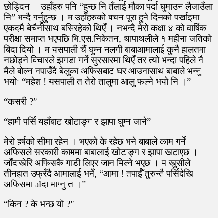
छोड्दिन । उहाँहरु पनि “हुन्छ नि तँलाई मौका पर्दा घुमाउन लैजाउँला
नि” भन्दै गर्नुहुन्छ । म उहाँहरुको बचन पूरा हुने दिनको पर्खाइमा
एकदमै बेचैनीसाथ बसिरहेको थिएँ । नभन्दै मेरो कक्षा ४ को वार्षिक
परीक्षा समाप्त भएपछि भि.एस.निकेतन, थापाथलीले १ महीना जतिको
बिदा दियो । म यसपाली चैं घुम्न नलगी बाबाआमालाई कुनै हालतमा
नछोड्ने विचारले झगडा गर्ने सुरसारमा थिएँ तर त्यो भन्दा पहिले नै
मैले बोल्न नपाउँदै बेलुका अफिसबाट घर आउनासाथ बाबाले भन्नु
भयोः “महेश ! यसपाली त तेरो तालुमा आलु फल्ने भयो नि ।”
“कसरी ?”
“हामी पर्सि यहाँबाट खोटाङ्ग र झापा घुम्न जाने”
मेरो हर्षको सीमा रहेन । भएको के रहेछ भने बाबाले काम गर्ने
अफिसले सरकारी काममा बाबालाई खोटाङ्ग र झापा खटाएछ ।
जाँदाखेरि अफिसकै गाडी लिएर जान मिल्ने भएछ । म खुसीले
तीनहात उफ्रँदै आमालाई भनेँ, “आमा ! तपाईँ तुरुन्तै पर्सिदेखि
अफिसमा alदा माग्नु त ।”
“किन ? के भन्छ यो ?”