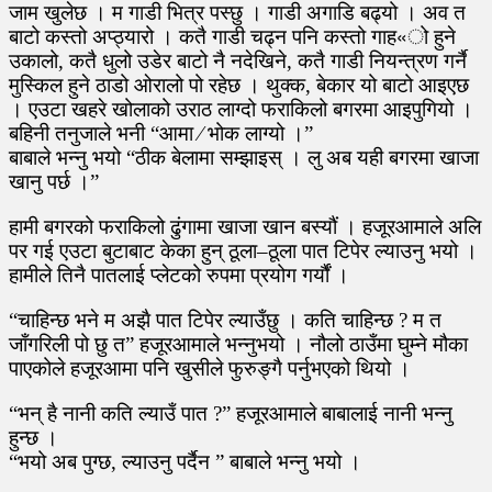
जाम खुलेछ । म गाडी भित्र पस्छु । गाडी अगाडि बढ्यो । अव त
बाटो कस्तो अप्ठ्यारो । कतै गाडी चढ्न पनि कस्तो गाह«ो हुने
उकालो, कतै धुलो उडेर बाटो नै नदेखिने, कतै गाडी नियन्त्रण गर्नै
मुस्किल हुने ठाडो ओरालो पो रहेछ । थुक्क, बेकार यो बाटो आइएछ
। एउटा खहरे खोलाको उराठ लाग्दो फराकिलो बगरमा आइपुगियो ।
बहिनी तनुजाले भनी “आमा ∕ भोक लाग्यो ।”
बाबाले भन्नु भयो “ठीक बेलामा सम्झाइस् । लु अब यही बगरमा खाजा
खानु पर्छ ।”
हामी बगरको फराकिलो ढुंगामा खाजा खान बस्यौं । हजूरआमाले अलि
पर गई एउटा बुटाबाट केका हुन् ठूला–ठूला पात टिपेर ल्याउनु भयो ।
हामीले तिनै पातलाई प्लेटको रुपमा प्रयोग गर्यौं ।
“चाहिन्छ भने म अझै पात टिपेर ल्याउँछु । कति चाहिन्छ ? म त
जाँगरिली पो छु त” हजूरआमाले भन्नुभयो । नौलो ठाउँमा घुम्ने मौका
पाएकोले हजूरआमा पनि खुसीले फुरुङ्गै पर्नुभएको थियो ।
“भन् है नानी कति ल्याउँ पात ?” हजूरआमाले बाबालाई नानी भन्नु
हुन्छ ।
“भयो अब पुग्छ, ल्याउनु पर्दैन ” बाबाले भन्नु भयो ।