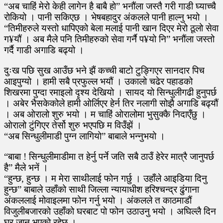
“अब चाहिं मेरो केही लागेन है बाबै हो” भनौंला जस्तै गरी गाडी घ्याच्चै
रोकियो । पानी सकिएछ । भेषबहादुर अंकलले पानी हाल्नु भयो ।
“तिमीहरुले यस्तो धापिएको बेला मलाई पानी खान दिएर मेरो ठूलो सेवा
ग¥यौं । अब मैले पनि तिमीहरुको सेवा गर्नै प¥यो नि” भनौंला जस्तो
गर्दै गाडी अगाडि बढ्यो ।
दुःख पछि सुख आउँछ भने झैं कच्ची बाटो टुङ्गिएर सानदार पिच
आइपुग्यो । हामी सबै प्रफुल्ल भयौं । उकालो चढेर पहाडको
शिखरमा पुग्दा रमाइलो दृश्य देखियो । सायद यो सिन्धुलीगढी हुनुपर्छ
। अबेर भैसकेकोले हामी ओर्लिएर हेर्न तिर नलागी सोझै अगाडि बढ्यौं
। अब ओरालो शुरु भयो । म चाहिं ओरालोमा भुसुक्कै निदाएँछु ।
ओरालो टुंगिएर तेर्सो शुरु भएपछि म विउँझें ।
“अब सिन्धुलीमाडी पुग्न लागियो” बाबाले भन्नुभयो ।
“बाबा ! सिन्धुलीमाडीमा त हेर्नु पर्ने जति सबै ठाउँ हेरेर मात्रै जानुपर्छ
है” मैले भनें ।
“हुन्छ, हुन्छ । म मेरा साथीलाई फोन गर्छु । उहाँले आइडिया दिनु
हुन्छ” बाबाले उहाँको साथी जिल्ला न्यायाधीश हरिश्चन्द्र ढुंगाना
अंकललाई मोवाइलमा फोन गर्नु भयो । अंकलले त काठमाडौं
विजुलीबजारको उहाँको घरबाट पो फोन उठाउनु भयो । अघिल्लै दिन
घर जानु भएको रहेछ ।