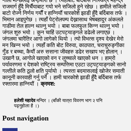
नौलो मान्छेलाई अप्ठ्यारो छ । त्यहाँबाट बर्दिबास निस्किएर महेन्द्र
राजमार्ग हुँदै मिर्चैयाबाट गयो भने सजिलो हुने रहेछ । हामीले सजिलो
बाटो रोज्ने निर्णय गर्यौं र हान्नियौं चारकोशे झाडी हुँदै बर्दिबास तर्फ ।
भिमान आइपुगेछ । त्यहाँ पेट्रोलपम्प देख्नासाथ भेषबहादुर अंकलले
गाडीमा तेल हाल्न थाल्नु भयो । बाबा फलफुल किन्न थाल्नु भयो ।
जंगल शुरु भयो । कुन चाहिं उटपट्याङ्गले डढेलो लगाएछ ।
जंगलमा चारैतिर आगो लागेको थियो । त्यो विभत्स दृश्य देखेर मेरो
मन खिन्न भयो । त्यहाँ कति बोट विरुवा, काठपात, चराचुरुङ्गीका
गुँड र बच्चा, कैयौं अरु ससाना जीवहरु डढेर सखाप भए होलान् ।
उखानै छ, आगोले खाएको वन र लुच्चाले खाएको धन । हाम्रो
पर्यावरणमा र देशको राष्ट्रिय सम्पत्तिमा एउटा उट्पट्याङ्गको सानो
गल्तीले कति ठूलो क्षति पुर्यायाे । त्यस्ता बदमासलाई खोजेर समाती
कानूनी कारवाही गर्नु पर्ने । हामी चारकोशे झाडी हुँदै बर्दिबास तर्फ
रफ्तारमा हान्नियौं ।
क्रमश:
हलेशी महादेव
मन्दिर । (बाँकी यात्रा विवरण भाग २ पनि
पढ्नुहाेला है ।)
Post navigation
गोमन सर्प