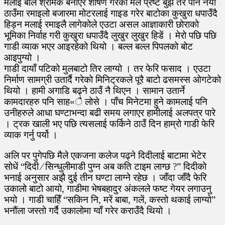
मलाई बाल श्रमिक बनाएर शोषण गरेको मैले प्रष्टै बुझें तर पनि नयाँ
ठाउँमा रमाइलो बजारमा मोटरलाई गाइड गरेर बाटोका कुखुरा धपाउँदै
हिड्न मलाई रमाइलै लागेकोले एउटा असल आज्ञाकारी छोराको
भूमिका निर्वाह गरी कुखुरा धपाउँदै लुखुर लुखुर हिडें । मेरो पछि पछि
गाडी व्याक भएर आइरहेको थियो । बल्ल बल्ल पिपलको बोट
आइपुग्यो ।
गाडी दायाँ पटिको मुलबाटो तिर लाग्यो । तर फेरि फसाद । एउटा
निर्माण सामग्री उतार्दै गरेको मिनिट्रकले पूरै बाटो ढसमस्स ओगटेको
थियो । हामी अगाडि बढ्ने ठाउँ नै थिएन । सामान उतार्ने
कामदारहरु पनि साह«ै लोसे । पाँच मिनेटमा हुने कामलाई पनि
उनीहरुले आधा घण्टाभन्दा बढी समय लगाएर हामीलाई अलपत्र पारे
। ट्रक खाली भए पछि त्यसलाई फर्किने ठाउँ दिन हाम्रो गाडी फेरि
व्याक गर्नु पर्यो ।
अलि पर पुगेपछि मैले एकजना कलेज पढ्ने दिदीलाई बाटामा भेटेर
सोधें “दिदी ∕ सिन्धुलीमाडी पुग्न अब कति टाइम लाग्छ ?” दिदीको
भनाई अनुसार अझै दुई तीन घण्टा लाग्ने रहेछ । जाँदा जाँदै फेरि
उकालो बाटो आयो, गाडीमा भेषबहादुर अंकलले फष्ट गेयर लगाउनु
भयो । गाडी चाहिँ “सकिन नि, मरें बाबा, गलें, कस्तो थकाई लाग्यो”
भनौंला जस्तो गर्दै उकालोमा ग्वाँ गरेर कराउँदै थियो ।