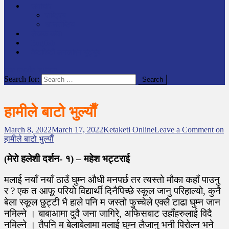
समाचार
राष्ट्रिय
अन्तर्राष्टिय
लेखक कोश
English
केटाकेटी अनलाइन युट्युब
site mode button
Search for:
हामीले बाटो भुल्याैँ
March 8, 2022
March 17, 2022
Ketaketi Online
Leave a Comment
on
हामीले बाटो भुल्याैँ
(मेराे हलेशी दर्शन- १)
–
महेश भट्टराई
मलाई नयाँ नयाँ ठाउँ घुम्न औधी मनपर्छ तर त्यस्तो मौका कहाँ पाउनु
र ? एक त आफू परियोे विद्यार्थी दिनैपिच्छे स्कूल जानु परिहाल्यो, कुनै
बेला स्कूल छुट्टी भै हाले पनि म जस्तो फुच्चेले एक्लै टाढा घुम्न जान
नमिल्ने । बाबाआमा दुवै जना जागिरे, अफिसबाट उहाँहरुलाई विदै
नमिल्ने । तैपनि म बेलाबेलामा मलाई घुम्न लैजानु भनी पिरोल्न भने