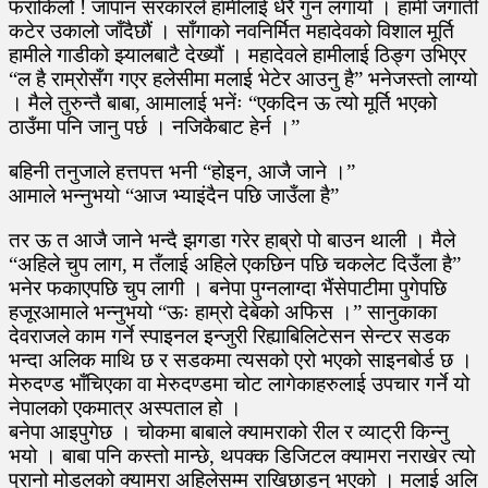
फराकिलो ! जापान सरकारले हामीलाई धेरै गुन लगायो । हामी जगाती
कटेर उकालो जाँदैछौं । साँगाको नवनिर्मित महादेवको विशाल मूर्ति
हामीले गाडीको झ्यालबाटै देख्यौं । महादेवले हामीलाई ठिङ्ग उभिएर
“ल है राम्रोसँग गएर हलेसीमा मलाई भेटेर आउनु है” भनेजस्तो लाग्यो
। मैले तुरुन्तै बाबा, आमालाई भनेंः “एकदिन ऊ त्यो मूर्ति भएको
ठाउँमा पनि जानु पर्छ । नजिकैबाट हेर्न ।”
बहिनी तनुजाले हत्तपत्त भनी “होइन, आजै जाने ।”
आमाले भन्नुभयो “आज भ्याइंदैन पछि जाउँला है”
तर ऊ त आजै जाने भन्दै झगडा गरेर हाब्रो पो बाउन थाली । मैले
“अहिले चुप लाग, म तँलाई अहिले एकछिन पछि चकलेट दिउँला है”
भनेर फकाएपछि चुप लागी । बनेपा पुग्नलाग्दा भैंसेपाटीमा पुगेपछि
हजूरआमाले भन्नुभयो “ऊः हाम्रो देबेको अफिस ।” सानुकाका
देवराजले काम गर्ने स्पाइनल इन्जुरी रिह्याबिलिटेसन सेन्टर सडक
भन्दा अलिक माथि छ र सडकमा त्यसको एरो भएको साइनबोर्ड छ ।
मेरुदण्ड भाँचिएका वा मेरुदण्डमा चोट लागेकाहरुलाई उपचार गर्ने यो
नेपालको एकमात्र अस्पताल हो ।
बनेपा आइपुगेछ । चोकमा बाबाले क्यामराको रील र व्याट्री किन्नु
भयो । बाबा पनि कस्तो मान्छे, थपक्क डिजिटल क्यामरा नराखेर त्यो
पुरानो मोडलको क्यामरा अहिलेसम्म राखिछाड्नु भएको । मलाई अलि