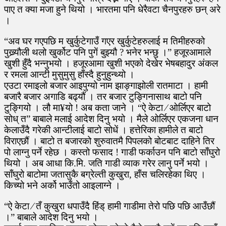
पाए त क्या मजा हुने थियो । भारतमा पनि धेरैवटा चैनपुरहरु छन् अरे
।
“अव घर गएपछि म खुर्कुटेगाउँ गएर खुर्कुटेहरुलाई म तिमीहरुको
पुख्र्यौली थलो खुर्कोट पनि पुगें बुझ्यौ ? भनेर भन्छु ।” हजूरआमाले
खुशी हुँदै भन्नुभयो । हजूरआमा खुशी भएको देखेर भेषबहादुर अंकल
र रमला आन्टी मुसुमुसु हाँस्दै हुनुहुन्थ्यो ।
एउटा रमाइलो बजार आइपुग्यो नाम झाङ्गाझोली रातमाटा । हामी
बजारै बजार अगाडि बढ्यौं । तर बजार टुङ्गिनासाथ बाटो पनि
टुङ्गियो । लौ मा¥यो ! अब कता जाने । “ऐ केटा ∕ ओर्लिएर बाटो
सोध् त” बाबाले मलाई आदेश दिनु भयो । मैले ओर्लिएर एकजना धान
केलाउँदै गरेकी आन्टीलाई बाटो सोधें । हत्तेरिका हामीले त बाटो
विराएछौं । बाटो त बजारको शुरुवातमै पिपलको बोटबाट दाहिने तिर
पो लाग्नु पर्ने रहेछ । कस्तो फसाद ! गाडी फर्काउन पनि बाटो साँघुरो
थियो । अब आधा कि.मि. जति गाडी व्याक गरेर लानु पर्ने भयो ।
साँघुरो बाटोमा जतासुकै बग्रेल्ती कुखुरा, हाँस चलिरहेका थिए ।
किच्यो भने अर्को भाउँतो आइलाग्ने ।
“ऐ केटा ∕ तँ कुखुरा धपाउँदै हिंड् हामी गाडीमा तेरो पछि पछि आउँछौं
।” बाबाले आदेश दिनु भयो ।