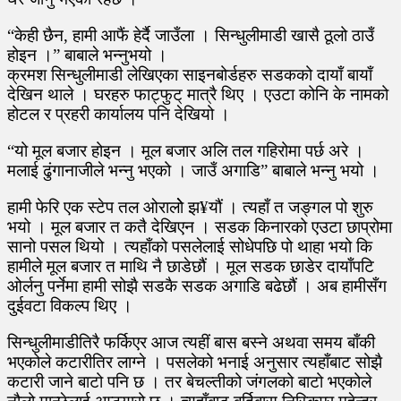
“केही छैन, हामी आफैं हेर्दै जाउँला । सिन्धुलीमाडी खासै ठूलो ठाउँ
होइन ।” बाबाले भन्नुभयो ।
क्रमश सिन्धुलीमाडी लेखिएका साइनबोर्डहरु सडकको दायाँ बायाँ
देखिन थाले । घरहरु फाट्फुट् मात्रै थिए । एउटा कोनि के नामको
होटल र प्रहरी कार्यालय पनि देखियो ।
“यो मूल बजार होइन । मूल बजार अलि तल गहिरोमा पर्छ अरे ।
मलाई ढुंगानाजीले भन्नु भएको । जाउँ अगाडि” बाबाले भन्नु भयो ।
हामी फेरि एक स्टेप तल ओरालोे झ¥यौं । त्यहाँ त जङ्गल पो शुरु
भयो । मूल बजार त कतै देखिएन । सडक किनारको एउटा छाप्रोमा
सानो पसल थियो । त्यहाँको पसलेलाई सोधेपछि पो थाहा भयो कि
हामीले मूल बजार त माथि नै छाडेछौं । मूल सडक छाडेर दायाँपटि
ओर्लनु पर्नेमा हामी सोझै सडकै सडक अगाडि बढेछौं । अब हामीसँग
दुईवटा विकल्प थिए ।
सिन्धुलीमाडीतिरै फर्किएर आज त्यहीं बास बस्ने अथवा समय बाँकी
भएकोले कटारीतिर लाग्ने । पसलेको भनाई अनुसार त्यहाँबाट सोझै
कटारी जाने बाटो पनि छ । तर बेचल्तीको जंगलको बाटो भएकोले