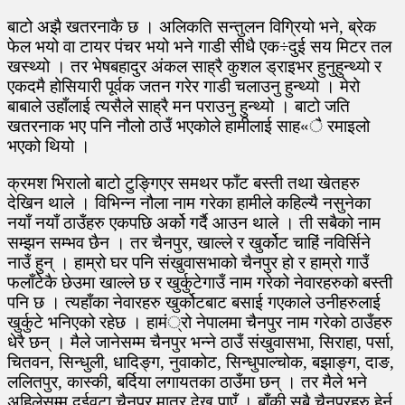
बाटो अझै खतरनाकै छ । अलिकति सन्तुलन विग्रियो भने, ब्रेक
फेल भयो वा टायर पंचर भयो भने गाडी सीधै एक÷दुई सय मिटर तल
खस्थ्यो । तर भेषबहादुर अंकल साह्रै कुशल ड्राइभर हुनुहुन्थ्यो र
एकदमै होसियारी पूर्वक जतन गरेर गाडी चलाउनु हुन्थ्यो । मेरो
बाबाले उहाँलाई त्यसैले साह्रै मन पराउनु हुन्थ्यो । बाटो जति
खतरनाक भए पनि नौलो ठाउँ भएकोले हामीलाई साह«ै रमाइलो
भएको थियो ।
क्रमश भिरालो बाटो टुङ्गिएर समथर फाँट बस्ती तथा खेतहरु
देखिन थाले । विभिन्न नौला नाम गरेका हामीले कहिल्यै नसुनेका
नयाँ नयाँ ठाउँहरु एकपछि अर्को गर्दै आउन थाले । ती सबैको नाम
सम्झन सम्भव छैन । तर चैनपुर, खाल्ले र खुर्कोट चाहिं नविर्सिने
नाउँ हुन् । हाम्रो घर पनि संखुवासभाको चैनपुर हो र हाम्रो गाउँ
फलाँटेकै छेउमा खाल्ले छ र खुर्कुटेगाउँ नाम गरेको नेवारहरुको बस्ती
पनि छ । त्यहाँका नेवारहरु खुर्कोटबाट बसाई गएकाले उनीहरुलाई
खुर्कुटे भनिएको रहेछ । हामं्रो नेपालमा चैनपुर नाम गरेको ठाउँहरु
धेरै छन् । मैले जानेसम्म चैनपुर भन्ने ठाउँ संखुवासभा, सिराहा, पर्सा,
चितवन, सिन्धुली, धादिङ्ग, नुवाकोट, सिन्धुपाल्चोक, बझाङ्ग, दाङ,
ललितपुर, कास्की, बर्दिया लगायतका ठाउँमा छन् । तर मैले भने
अहिलेसम्म दुईवटा चैनपुर मात्र देख्न पाएँ । बाँकी सबै चैनपुरहरु हेर्न