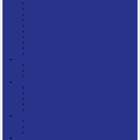
निबन्ध
जीवनी
प्रेरक प्रसङ्ग
मेरो बाल्यकाल
यात्रा साहित्य
कविता
गीत
गजल
चुट्किला
किशोर साहित्य
विचार
अन्तर्वार्ता
लेख-रचना
मेरो नेपालप्रति मलाई गर्व छ
ज्ञानविज्ञान
विज्ञान साहित्य
रोचक विज्ञान
सामान्यज्ञान
अचम्मको जानकारी
स्वास्थ्य
बजारमा नयाँ
बालपुस्तक
रमाइलो ठाउँ
चलचित्र
अडियो / भिडियो