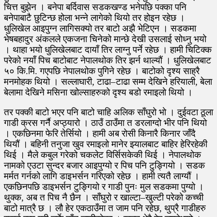
चित्त बुझेन । बनेपा बर्दिवास सडकखण्ड भनेपछि पक्का पनि
बनेपाबाटै छुटिन्छ होला भन्ने लागेको थियो तर होइन रहेछ ।
धुलिखेल आइपुग्न लागिसक्यो तर बाटो अझै भेटिएन । सडकमा
भेषबहादुर अंकलले एकजना चिनेको मान्छे देखी उसलाई सोध्नु भयो
। थाहा भयो धुलिखेलबाट दायाँ तिर लाग्नु पर्ने रहेछ । हामी चिटिक्क
परेको नयाँ पिच बाटोबाट नेपालथोक तिर झर्न थाल्यौं । धुलिखेलबाट
५० कि.मि. गएपछि नेपालथोक पुगिने रहेछ । बाटोको दृश्य साह्रै
मनमोहक थियो । सल्लाघारी, टाढा–टाढा सम्म देखिने हरियाली, बेला
बेलामा देखिने मसिना खोल्साहरुको दृश्य बडो रमाइलो थियो ।
तर पक्की बाटो भएर पनि बाटो चाहि अलिक साँघुरो भो । दुईवटा ठूला
गाडी क्रस गर्नै अप्ठ्यारो । ठाउँ ठाउँमा त डरलाग्दो भीर पनि थियो
। एकछिनमा फेरि तेर्सियो । हामी अब रोसी किनारै किनार जाँदै
थियौं । बहिनी तनुजा खुव रमाइलो मानेर झ्यालबाट बाहिर हेरिरहेकी
थिई । मैले कबुल गरेको चकलेट विर्सिसकेकी थिई । नेपालथोक
नामको एउटा सुन्दर बजार आइपुग्यो र पिच पनि टुङ्गियो । सडक
मर्मत गर्नको लागि डाइभर्सन गरिएको रहेछ । हामी त्यतै लाग्यौं ।
एकछिनपछि डाइभर्सन टुङ्गियो र गाडी पुनः मुल सडकमा पुग्यो ।
थुक्क, अब त पिच नै छैन । साँघुरो र खाल्टा–खुल्टी परेको कच्ची
बाटो मात्रै छ । लौ हेर एकठाउँमा त जाम पनि रहेछ, थुप्रै गाडीहरु