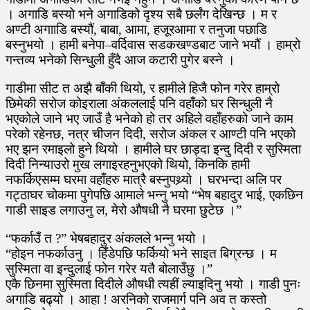
। अगाडि बस्यो भने अगाडिको दृश्य सबै छर्लंग देखिन्छ । म र
अण्टी अगााडि बस्यौं, बाबा, आमा, हजूरआमा र तनुजा पछाडि
बस्नुभयो । हामी बनेपा–वर्दिवास सडकखण्डबाट जाने भयौं । हाम्रो
गन्तव्य भनेको सिन्धुली हुँदै आज कटारी पुगेर बस्ने ।
गाडीमा सीट त अझै बाँकी थियो, र हामीले हिजै फोन गरेर हाम्रो
छिमेकी सरोज कोइराला अंकललाई पनि वहाँको घर सिन्धुली नै
भएकोले जाने भए जाउँ है भनेको हो तर अहिले वहाँहरुको जाने काम
परेको रहेनछ, नत्र चीजन दिदी, सरोज अंकल र आण्टी पनि भएको
भए झन रमाइलो हुने थियो । हामीले घर छाड्दा इन्दु दिदी र सुस्मिता
दिदी निन्याउरो मुख लगाइरहनुभएको थियो, किनकि हामी
नफर्किएसम्म घरमा वहाँहरु मात्रै बस्नुपथ्र्यो । घरभन्दा अलि पर
गट्ठाघर चोकमा पुगेपछि आमाले भन्नु भयो “भेष बहादुर भाई, एकछिन
गाडी साइड लगाउनु ल, मेरो औषधी नै घरमा छुटेछ ।”
“फर्काउँ त ?” भेषबहादुर अंकलले भन्नु भयो ।
“होइन नफर्काउनु । हिँडेपछि फर्कियो भने साइत बिग्रन्छ । म
सुस्मिता वा इन्दुलाई फोन गरेर यतै बोलाउँछु ।”
एकै छिनमा सुस्मिता दिदीले औषधी त्यहीं ल्याइदिनु भयो । गाडी पुनः
अगाडि बढ्यो । आहा ! अरनिको राजमार्ग पनि अव त कस्तो