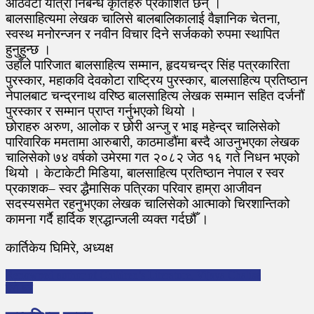
आठवटा यात्रा निबन्ध कृतिहरु प्रकाशित छन् ।
बालसाहित्यमा लेखक चालिसे बालबालिकालाई वैज्ञानिक चेतना,
स्वस्थ मनोरन्जन र नवीन विचार दिने सर्जकको रुपमा स्थापित
हुनुहुन्छ ।
उहाँले पारिजात बालसाहित्य सम्मान, हृदयचन्द्र सिंह पत्रकारिता
पुरस्कार, महाकवि देवकोटा राष्ट्रिय पुरस्कार, बालसाहित्य प्रतिष्ठान
नेपालबाट चन्द्रनाथ वरिष्ठ बालसाहित्य लेखक सम्मान सहित दर्जनौं
पुरस्कार र सम्मान प्राप्त गर्नुभएको थियो ।
छोराहरु अरुण, आलोक र छोरी अन्जु र भाइ महेन्द्र चालिसेको
पारिवारिक ममतामा आरुबारी, काठमाडौंमा बस्दै आउनुभएका लेखक
चालिसेको ७४ वर्षको उमेरमा गत २०८२ जेठ १६ गते निधन भएको
थियो । केटाकेटी मिडिया, बालसाहित्य प्रतिष्ठान नेपाल र स्वर
प्रकाशक– स्वर द्धैमासिक पत्रिका परिवार हाम्रा आजीवन
सदस्यसमेत रहनुभएका लेखक चालिसेको आत्माको चिरशान्तिको
कामना गर्दै हार्दिक श्रद्धान्जली व्यक्त गर्दछौँ ।
कार्तिकेय घिमिरे, अध्यक्ष
P
Renowned author of Children’s Literature, Vijaya Chalise
मेरो घर
o