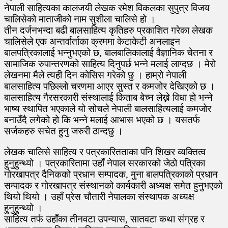
नेपाली साहित्यका कालजयी लेखक रमेश विकलका सुपुत्र विजय
सा
हि
चालिसेको माताजीको नाम सुशीला चालिसे हो ।
त्य
तीन दर्जनभन्दा बढी बालसाहित्य कृतिहरु प्रकाशित गरेका लेखक
ले
चालिसेले एक अन्तर्वार्ताका क्रममा केटाकेटी अनलाइन
ख
बालपत्रिकालाई भन्नुभएको छ, बालबालिकालाई वैज्ञानिक चेतना र
क
वि
सामाजिक रुपान्तरणको साहित्य दिनुपर्छ भन्ने मलाई लाग्दछ । मेरो
ज
लेखनमा मैले त्यही दिन कोसिस गरेको छु । हाम्रो नेपाली
य
बालसाहित्य पछिल्लो चरणमा आएर सुस्त र कमजोर देखिएको छ ।
चा
बालसाहित्य गैरसरकारी संस्थालाई किताब बेच्न लेख्ने विधा हो भन्ने
लि
भाष्य स्थापित भएकाले यो सोचले नेपाली बालसाहित्यलाई कमजोर
से
बनाउँदै लगेको हो कि भन्ने मलाई आभास भएको छ । यसतर्फ
सर्जकहरु सचेत हुनु जरुरी ठान्दछु ।
लेखक चालिसे साहित्य र पत्रकारितताका पनि शिखर व्यक्तित्व
हुनुहुन्थ्यो । पत्रकारितामा उहाँ नेपाल सरकारको जेठो पत्रिका
गोरखापत्र दैनिकको प्रधान सम्पादक, मुना बालपत्रिकाको प्रधान
सम्पादक र गोरखापत्र संस्थानको कार्यकारी अध्यक्ष समेत हुनुभएको
थियो थियो । उहाँ प्रेस चौतारी नेपालका संस्थापक अध्यक्ष
हुनुहुन्थ्यो ।
साहित्य तर्फ उहाँका तीनवटा उपन्यास, सातवटा कथा संग्रह र